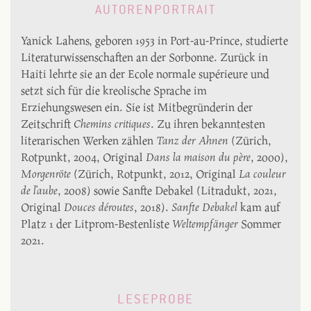
AUTORENPORTRAIT
Yanick Lahens, geboren 1953 in Port-au-Prince, studierte
Literaturwissenschaften an der Sorbonne. Zurück in
Haiti lehrte sie an der Ecole normale supérieure und
setzt sich für die kreolische Sprache im
Erziehungswesen ein. Sie ist Mitbegründerin der
Zeitschrift
Chemins critiques
. Zu ihren bekanntesten
literarischen Werken zählen
Tanz der Ahnen
(Zürich,
Rotpunkt, 2004, Original
Dans la maison du père
, 2000),
Morgenröte
(Zürich, Rotpunkt, 2012, Original
La couleur
de l’aube
, 2008) sowie Sanfte Debakel (Litradukt, 2021,
Original
Douces déroutes
, 2018).
Sanfte Debakel
kam auf
Platz 1 der Litprom-Bestenliste
Weltempfänger
Sommer
2021.
LESEPROBE